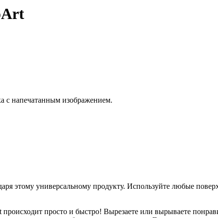
oArt
ка с напечатанным изображением.
даря этому универсальному продукту. Используйте любые повер
 происходит просто и быстро! Вырезаете или вырываете понравив