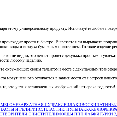
даря этому универсальному продукту. Используйте любые повер
 происходит просто и быстро! Вырезаете или вырываете понравив
ишки воды и воздуха бумажным полотенцем. Готовое изделие ре
ически не видно, это делает процесс декупажа простым и увлек
ьности любому изделию.
яйте окружающих своим талантом вместе с декупажным трансфер
вета могут немного отличаться в зависимости от настроек вашего
ните, что у этих великолепных изображений нет срока годности!
 MELOVE
БАРХАТНАЯ ПУДРА
КЛЕИ
ЛАКИ
ВОСКИ
ПАТИНЫ
ПАСТЫ И ГЕЛИ
ГИПС, ПЛАСТИК, ПУЛЬПА
КРАКЕЛЮРЫ
КР
СТВОРИТЕЛИ,ОЧИСТИТЕЛИ
МОЛДЫ ППП ЛАБ
ФИГУРКИ 3