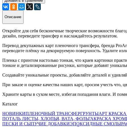
Добавить в сравнение
Описание
Откройте для себя бесконечные творческие возможности благо
дизайн, переведите трансфер и наслаждайтесь результатом.
Перевод декупажных карт пленочного трансфера, бренда ProArt
переводите плёнку на декорируемую поверхность. Удалите изл
Пленка с принтом настолько тонкая, что краев картинки практ
тонкие и детализированные рисунки, которые добавят уникал
Создавайте уникальные проекты, добавляйте деталей и удивл
При заказе и оценке качества наших карт, просим учесть что, ц
Храните карты в сухом месте, избегая попадания влаги. И пом
Каталог
НОВИНКИ
ПЛЕНОЧНЫЙ ТРАНСФЕР
ГРУНТЫ
АРТ КРАСКА
ПОТАЛЬ ЛИСТЫ, ХЛОПЬЯ, ВАТА, ФОЛЬГА
КРАСКА ХРОМ
ПЕСКИ И СЫПУЧИЕ ДОБАВКИ
ЭПОКСИДНЫЕ СМОЛЫ
РА