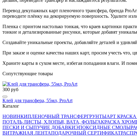
дизайн, переведите трансфер и наслаждайтесь результатом.
Перевод декупажных карт пленочного трансфера, бренда ProArt
переводите плёнку на декорируемую поверхность. Удалите изл
Пленка с принтом настолько тонкая, что краев картинки практ
тонкие и детализированные рисунки, которые добавят уникал
Создавайте уникальные проекты, добавляйте деталей и удивл
При заказе и оценке качества наших карт, просим учесть что, ц
Храните карты в сухом месте, избегая попадания влаги. И пом
Сопутствующие товары
300 руб
Клей для трансфера, 55мл, ProArt
Каталог
НОВИНКИ
ПЛЕНОЧНЫЙ ТРАНСФЕР
ГРУНТЫ
АРТ КРАСКА
ПОТАЛЬ ЛИСТЫ, ХЛОПЬЯ, ВАТА, ФОЛЬГА
КРАСКА ХРОМ
ПЕСКИ И СЫПУЧИЕ ДОБАВКИ
ЭПОКСИДНЫЕ СМОЛЫ
РА
ВИТРАЖНАЯ ЛЕНТА
ПОДАРОЧНЫЙ СЕРТИФИКАТ
РАСП