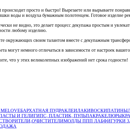
 происходит просто и быстро! Вырезаете или вырываете понравив
ишки воды и воздуха бумажным полотенцем. Готовое изделие ре
ически не видно, это делает процесс декупажа простым и увлек
ьности любому изделию.
яйте окружающих своим талантом вместе с декупажным трансфер
вета могут немного отличаться в зависимости от настроек вашего
ните, что у этих великолепных изображений нет срока годности!
 MELOVE
БАРХАТНАЯ ПУДРА
КЛЕИ
ЛАКИ
ВОСКИ
ПАТИНЫ
ПАСТЫ И ГЕЛИ
ГИПС, ПЛАСТИК, ПУЛЬПА
КРАКЕЛЮРЫ
КР
СТВОРИТЕЛИ,ОЧИСТИТЕЛИ
МОЛДЫ ППП ЛАБ
ФИГУРКИ 3
РОДАЖА