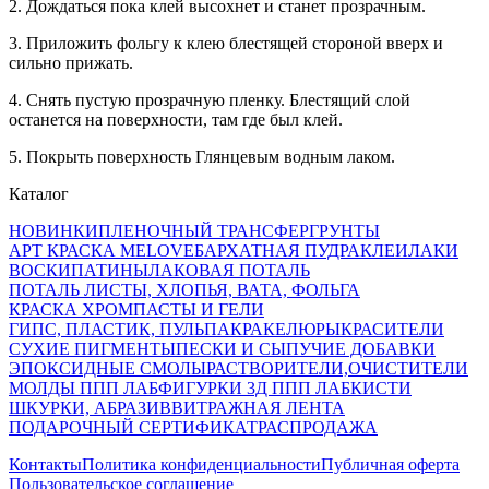
2. Дождаться пока клей высохнет и станет прозрачным.
3. Приложить фольгу к клею блестящей стороной вверх и
сильно прижать.
4. Снять пустую прозрачную пленку. Блестящий слой
останется на поверхности, там где был клей.
5. Покрыть поверхность Глянцевым водным лаком.
Каталог
НОВИНКИ
ПЛЕНОЧНЫЙ ТРАНСФЕР
ГРУНТЫ
АРТ КРАСКА MELOVE
БАРХАТНАЯ ПУДРА
КЛЕИ
ЛАКИ
ВОСКИ
ПАТИНЫ
ЛАКОВАЯ ПОТАЛЬ
ПОТАЛЬ ЛИСТЫ, ХЛОПЬЯ, ВАТА, ФОЛЬГА
КРАСКА ХРОМ
ПАСТЫ И ГЕЛИ
ГИПС, ПЛАСТИК, ПУЛЬПА
КРАКЕЛЮРЫ
КРАСИТЕЛИ
СУХИЕ ПИГМЕНТЫ
ПЕСКИ И СЫПУЧИЕ ДОБАВКИ
ЭПОКСИДНЫЕ СМОЛЫ
РАСТВОРИТЕЛИ,ОЧИСТИТЕЛИ
МОЛДЫ ППП ЛАБ
ФИГУРКИ 3Д ППП ЛАБ
КИСТИ
ШКУРКИ, АБРАЗИВ
ВИТРАЖНАЯ ЛЕНТА
ПОДАРОЧНЫЙ СЕРТИФИКАТ
РАСПРОДАЖА
Контакты
Политика конфиденциальности
Публичная оферта
Пользовательское соглашение