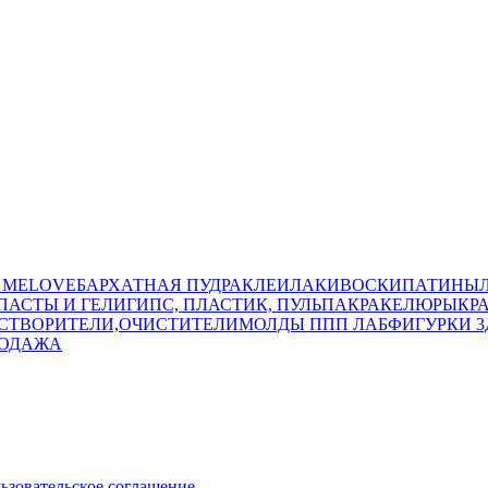
 MELOVE
БАРХАТНАЯ ПУДРА
КЛЕИ
ЛАКИ
ВОСКИ
ПАТИНЫ
ПАСТЫ И ГЕЛИ
ГИПС, ПЛАСТИК, ПУЛЬПА
КРАКЕЛЮРЫ
КР
СТВОРИТЕЛИ,ОЧИСТИТЕЛИ
МОЛДЫ ППП ЛАБ
ФИГУРКИ 3
РОДАЖА
ьзовательское соглашение