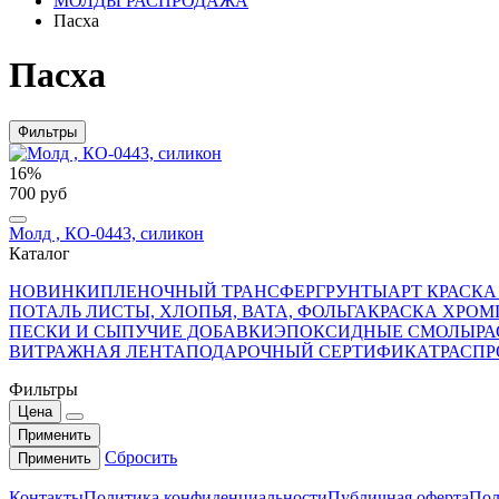
МОЛДЫ РАСПРОДАЖА
Пасха
Пасха
Фильтры
16%
700 руб
Молд , КО-0443, силикон
Каталог
НОВИНКИ
ПЛЕНОЧНЫЙ ТРАНСФЕР
ГРУНТЫ
АРТ КРАСКА
ПОТАЛЬ ЛИСТЫ, ХЛОПЬЯ, ВАТА, ФОЛЬГА
КРАСКА ХРОМ
ПЕСКИ И СЫПУЧИЕ ДОБАВКИ
ЭПОКСИДНЫЕ СМОЛЫ
РА
ВИТРАЖНАЯ ЛЕНТА
ПОДАРОЧНЫЙ СЕРТИФИКАТ
РАСП
Фильтры
Цена
Применить
Сбросить
Применить
Контакты
Политика конфиденциальности
Публичная оферта
Пол