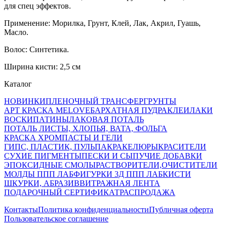
для спец эффектов.
Применение: Морилка, Грунт, Клей, Лак, Акрил, Гуашь,
Масло.
Волос: Синтетика.
Ширина кисти: 2,5 см
Каталог
НОВИНКИ
ПЛЕНОЧНЫЙ ТРАНСФЕР
ГРУНТЫ
АРТ КРАСКА MELOVE
БАРХАТНАЯ ПУДРА
КЛЕИ
ЛАКИ
ВОСКИ
ПАТИНЫ
ЛАКОВАЯ ПОТАЛЬ
ПОТАЛЬ ЛИСТЫ, ХЛОПЬЯ, ВАТА, ФОЛЬГА
КРАСКА ХРОМ
ПАСТЫ И ГЕЛИ
ГИПС, ПЛАСТИК, ПУЛЬПА
КРАКЕЛЮРЫ
КРАСИТЕЛИ
СУХИЕ ПИГМЕНТЫ
ПЕСКИ И СЫПУЧИЕ ДОБАВКИ
ЭПОКСИДНЫЕ СМОЛЫ
РАСТВОРИТЕЛИ,ОЧИСТИТЕЛИ
МОЛДЫ ППП ЛАБ
ФИГУРКИ 3Д ППП ЛАБ
КИСТИ
ШКУРКИ, АБРАЗИВ
ВИТРАЖНАЯ ЛЕНТА
ПОДАРОЧНЫЙ СЕРТИФИКАТ
РАСПРОДАЖА
Контакты
Политика конфиденциальности
Публичная оферта
Пользовательское соглашение