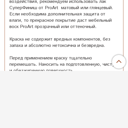
воздействия, рекомендуем использовать лак
СуперФиниш от ProArt матовый или глянцевый.
Если необходима дополнительная защита от
влаги, то прекрасное покрытие даст мебельный
воск ProArt прозрачный или оттеночный.
Краска не содержит вредных компонентов, без
запаха и абсолютно нетоксична и безвредна.
Перед применением краску тщательно
перемешать. Наносить на подготовленную, чистую
и обезжиренную поверхность.
Хранить в плотно закрытой таре, при температуре
не ниже 0 С
Товар не требует обязательной сертификации.