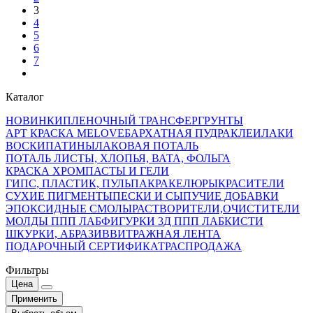
3
4
5
6
7
Каталог
НОВИНКИ
ПЛЕНОЧНЫЙ ТРАНСФЕР
ГРУНТЫ
АРТ КРАСКА MELOVE
БАРХАТНАЯ ПУДРА
КЛЕИ
ЛАКИ
ВОСКИ
ПАТИНЫ
ЛАКОВАЯ ПОТАЛЬ
ПОТАЛЬ ЛИСТЫ, ХЛОПЬЯ, ВАТА, ФОЛЬГА
КРАСКА ХРОМ
ПАСТЫ И ГЕЛИ
ГИПС, ПЛАСТИК, ПУЛЬПА
КРАКЕЛЮРЫ
КРАСИТЕЛИ
СУХИЕ ПИГМЕНТЫ
ПЕСКИ И СЫПУЧИЕ ДОБАВКИ
ЭПОКСИДНЫЕ СМОЛЫ
РАСТВОРИТЕЛИ,ОЧИСТИТЕЛИ
МОЛДЫ ППП ЛАБ
ФИГУРКИ 3Д ППП ЛАБ
КИСТИ
ШКУРКИ, АБРАЗИВ
ВИТРАЖНАЯ ЛЕНТА
ПОДАРОЧНЫЙ СЕРТИФИКАТ
РАСПРОДАЖА
Фильтры
Цена
Применить