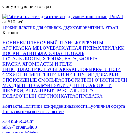
Сопутствующие товары
от 510 руб
Гибкий пластик для отливок, двухкомпонентный, ProArt
Каталог
НОВИНКИ
ПЛЕНОЧНЫЙ ТРАНСФЕР
ГРУНТЫ
АРТ КРАСКА MELOVE
БАРХАТНАЯ ПУДРА
КЛЕИ
ЛАКИ
ВОСКИ
ПАТИНЫ
ЛАКОВАЯ ПОТАЛЬ
ПОТАЛЬ ЛИСТЫ, ХЛОПЬЯ, ВАТА, ФОЛЬГА
КРАСКА ХРОМ
ПАСТЫ И ГЕЛИ
ГИПС, ПЛАСТИК, ПУЛЬПА
КРАКЕЛЮРЫ
КРАСИТЕЛИ
СУХИЕ ПИГМЕНТЫ
ПЕСКИ И СЫПУЧИЕ ДОБАВКИ
ЭПОКСИДНЫЕ СМОЛЫ
РАСТВОРИТЕЛИ,ОЧИСТИТЕЛИ
МОЛДЫ ППП ЛАБ
ФИГУРКИ 3Д ППП ЛАБ
КИСТИ
ШКУРКИ, АБРАЗИВ
ВИТРАЖНАЯ ЛЕНТА
ПОДАРОЧНЫЙ СЕРТИФИКАТ
РАСПРОДАЖА
Контакты
Политика конфиденциальности
Публичная оферта
Пользовательское соглашение
8-910-468-43-05
sales@proart.shop
Сделано в InSales