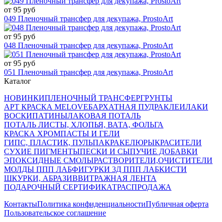
от 95 руб
049 Пленочный трансфер для декупажа, ProstoArt
от 95 руб
048 Пленочный трансфер для декупажа, ProstoArt
от 95 руб
051 Пленочный трансфер для декупажа, ProstoArt
Каталог
НОВИНКИ
ПЛЕНОЧНЫЙ ТРАНСФЕР
ГРУНТЫ
АРТ КРАСКА MELOVE
БАРХАТНАЯ ПУДРА
КЛЕИ
ЛАКИ
ВОСКИ
ПАТИНЫ
ЛАКОВАЯ ПОТАЛЬ
ПОТАЛЬ ЛИСТЫ, ХЛОПЬЯ, ВАТА, ФОЛЬГА
КРАСКА ХРОМ
ПАСТЫ И ГЕЛИ
ГИПС, ПЛАСТИК, ПУЛЬПА
КРАКЕЛЮРЫ
КРАСИТЕЛИ
СУХИЕ ПИГМЕНТЫ
ПЕСКИ И СЫПУЧИЕ ДОБАВКИ
ЭПОКСИДНЫЕ СМОЛЫ
РАСТВОРИТЕЛИ,ОЧИСТИТЕЛИ
МОЛДЫ ППП ЛАБ
ФИГУРКИ 3Д ППП ЛАБ
КИСТИ
ШКУРКИ, АБРАЗИВ
ВИТРАЖНАЯ ЛЕНТА
ПОДАРОЧНЫЙ СЕРТИФИКАТ
РАСПРОДАЖА
Контакты
Политика конфиденциальности
Публичная оферта
Пользовательское соглашение