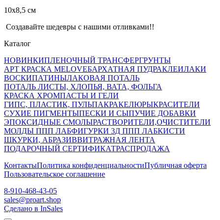
10х8,5 см
Создавайте шедевры с нашими отливками!!
Каталог
НОВИНКИ
ПЛЕНОЧНЫЙ ТРАНСФЕР
ГРУНТЫ
АРТ КРАСКА MELOVE
БАРХАТНАЯ ПУДРА
КЛЕИ
ЛАКИ
ВОСКИ
ПАТИНЫ
ЛАКОВАЯ ПОТАЛЬ
ПОТАЛЬ ЛИСТЫ, ХЛОПЬЯ, ВАТА, ФОЛЬГА
КРАСКА ХРОМ
ПАСТЫ И ГЕЛИ
ГИПС, ПЛАСТИК, ПУЛЬПА
КРАКЕЛЮРЫ
КРАСИТЕЛИ
СУХИЕ ПИГМЕНТЫ
ПЕСКИ И СЫПУЧИЕ ДОБАВКИ
ЭПОКСИДНЫЕ СМОЛЫ
РАСТВОРИТЕЛИ,ОЧИСТИТЕЛИ
МОЛДЫ ППП ЛАБ
ФИГУРКИ 3Д ППП ЛАБ
КИСТИ
ШКУРКИ, АБРАЗИВ
ВИТРАЖНАЯ ЛЕНТА
ПОДАРОЧНЫЙ СЕРТИФИКАТ
РАСПРОДАЖА
Контакты
Политика конфиденциальности
Публичная оферта
Пользовательское соглашение
8-910-468-43-05
sales@proart.shop
Сделано в InSales